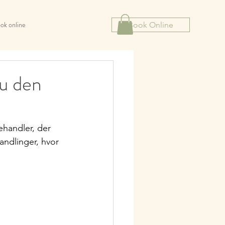
ok online
Book Online
du den
ehandler, der 
ndlinger, hvor 
.