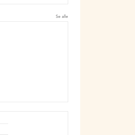
Se alle
age Sydsjælland – Den
e behandling til din krop
ge i Sydsjælland – Din vej