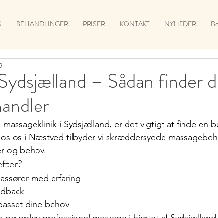
G
BEHANDLINGER
PRISER
KONTAKT
NYHEDER
Bo
g
Sydsjælland – Sådan finder 
handler
 massageklinik i Sydsjælland, er det vigtigt at finde en b
Hos os i Næstved tilbyder vi skræddersyede massagebeha
ker og behov.
efter?
massører med erfaring
edback
lpasset dine behov
k og oplev professionel massage i hjertet af Sydsjælland