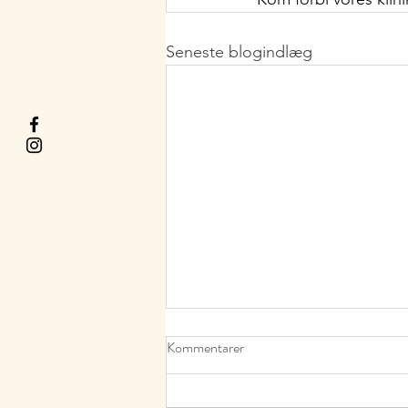
Seneste blogindlæg
Gaveidéer til kvinder – Forkæl
Kommentarer
hende med en oplevelse
De bedste gaveidéer til kvinder –