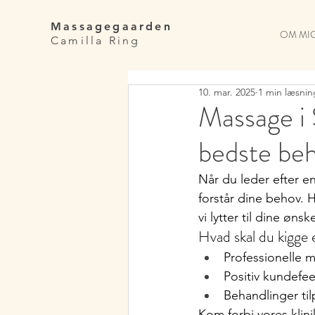
Massagegaarden
OM MI
Camilla Ring
10. mar. 2025
1 min læsnin
Massage i 
bedste be
Når du leder efter en
forstår dine behov. 
vi lytter til dine øns
Hvad skal du kigge 
Professionelle 
Positiv kundefe
Behandlinger ti
Kom forbi vores klini