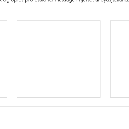
Billig massage – Få professionel
Mass
behandling til en god pris
bedst
Sådan finder du billig massage
Massa